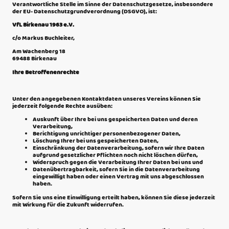
Verantwortliche Stelle im Sinne der Datenschutzgesetze, insbesondere
der EU- Datenschutzgrundverordnung (DSGVO), ist:
VfL Birkenau 1963 e.V.
c/o Markus Buchleiter,
Am Wachenberg 18
69488 Birkenau
Ihre Betroffenenrechte
Unter den angegebenen Kontaktdaten unseres Vereins können Sie
jederzeit folgende Rechte ausüben:
Auskunft über Ihre bei uns gespeicherten Daten und deren
Verarbeitung,
Berichtigung unrichtiger personenbezogener Daten,
Löschung Ihrer bei uns gespeicherten Daten,
Einschränkung der Datenverarbeitung, sofern wir Ihre Daten
aufgrund gesetzlicher Pflichten noch nicht löschen dürfen,
Widerspruch gegen die Verarbeitung Ihrer Daten bei uns und
Datenübertragbarkeit, sofern Sie in die Datenverarbeitung
eingewilligt haben oder einen Vertrag mit uns abgeschlossen
haben.
Sofern Sie uns eine Einwilligung erteilt haben, können Sie diese jederzeit
mit Wirkung für die Zukunft widerrufen.