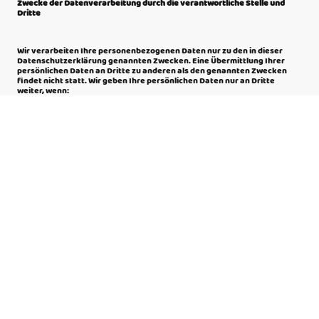
Zwecke der Datenverarbeitung durch die verantwortliche Stelle und
Dritte
Wir verarbeiten Ihre personenbezogenen Daten nur zu den in dieser
Datenschutzerklärung genannten Zwecken. Eine Übermittlung Ihrer
persönlichen Daten an Dritte zu anderen als den genannten Zwecken
findet nicht statt. Wir geben Ihre persönlichen Daten nur an Dritte
weiter, wenn:
Sie Ihre ausdrückliche Einwilligung dazu erteilt haben,
die Verarbeitung zur Abwicklung eines Vertrags mit Ihnen
erforderlich ist,
die Verarbeitung zur Erfüllung einer rechtlichen Verpflichtung
erforderlich ist,
die Verarbeitung zur Wahrung berechtigter Interessen erforderlich ist
und kein Grund zur Annahme besteht, dass Sie ein überwiegendes
schutzwürdiges Interesse an der Nichtweitergabe Ihrer Daten haben.
Löschung bzw. Sperrung der Daten
Wir halten uns an die Grundsätze der Datenvermeidung und
Datensparsamkeit. Wir speichern Ihre personenbezogenen Daten daher
nur so lange, wie dies zur Erreichung der hier genannten Zwecke
erforderlich ist oder wie es die vom Gesetzgeber vorgesehenen
vielfältigen Speicherfristen vorsehen. Nach Fortfall des jeweiligen
Zweckes bzw. Ablauf dieser Fristen werden die entsprechenden Daten