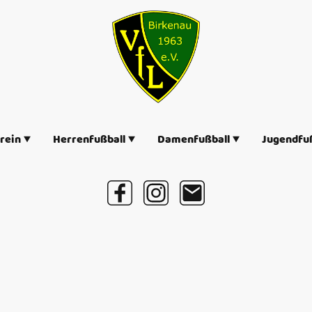
rein
Herrenfußball
Damenfußball
Jugendfuß