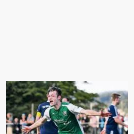
Schiedsrichter-Assistent 1:
Daniel Kamnitzer (SpVgg Eltville)
Schiedsrichter-Assistent 2:
Leon Herber (TV Idstein)
Für unsere Jungs steht nun am kommenden Montag (13.) ab 19:30 Uhr das
entscheidende Spiel um den Aufstieg beim SV St. Stephan Griesheim auf
dem Programm. Aufgrund der ersten beiden witterungsbedingten
Spielabbrüchen ist der Eintritt an diesem Abend frei. Unsere Mannschaft
könnte sich zwar eine Niederlage mit bis zu zwei Toren erlauben, was aber
nicht empfehlenwert wäre. Denn sicher ist im Fußball schon mal überhaupt
nichts und wir werden mit dem mehr als gebotenen Respekt und mit
höchster Konzentration zum heimstarken SV St. Stephan nach Griesheim
fahren. Unsere geilen Fans, ob jung oder alt, können wir nur bitten uns dort
auch ein drittes Mal live zu unterstützen und aus einem Auswärts- mal
wieder ein Heimspiel zu machen. Danke !!!
;)
Bericht: Bernhard Bitsch.
Bild: OZ/WN.