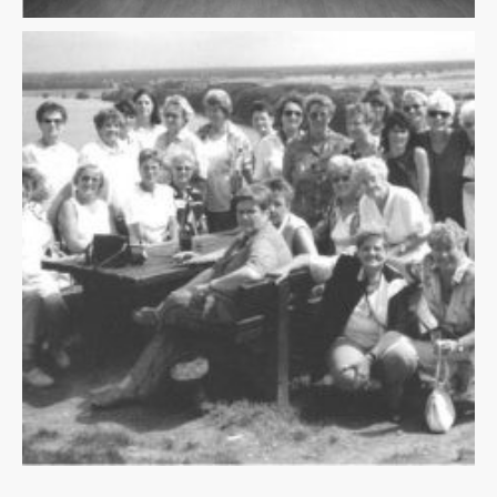
Name
*