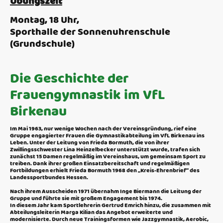
Übungszeit
Montag, 18 Uhr,
Sporthalle der Sonnenuhrenschule
(Grundschule)
Die Geschichte der
Frauengymnastik im VfL
Birkenau
Im Mai 1963, nur wenige Wochen nach der Vereinsgründung, rief eine
Gruppe engagierter Frauen die Gymnastikabteilung im VfL Birkenau ins
Leben. Unter der Leitung von Frieda Bormuth, die von ihrer
Zwillingsschwester Lina Heinzelbecker unterstützt wurde, trafen sich
zunächst 15 Damen regelmäßig im Vereinshaus, um gemeinsam Sport zu
treiben. Dank ihrer großen Einsatzbereitschaft und regelmäßigen
Fortbildungen erhielt Frieda Bormuth 1968 den „Kreis-Ehrenbrief“ des
Landessportbundes Hessen.
Nach ihrem Ausscheiden 1971 übernahm Inge Biermann die Leitung der
Gruppe und führte sie mit großem Engagement bis 1974.
In diesem Jahr kam Sportlehrerin Gertrud Emrich hinzu, die zusammen mit
Abteilungsleiterin Marga Kilian das Angebot erweiterte und
modernisierte. Durch neue Trainingsformen wie Jazzgymnastik, Aerobic,