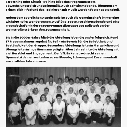
Stretching oder Circuit-Training blieb das Programm stets
abwechslungsreich und zeitgemäß. Auch Schwimmabende, Übungen am
Trimm-dich-Pfad und das Trainieren mit Musik wurden fester Bestandteil.
Neben dem sportlichen Aspekt spielte auch die Gemeinschaft immer eine
wichtige Rolle: Wanderungen, Ausflüge, Feste, Faschingsabende und eine
Freundschaft mit der Frauengymnastikgruppe aus Kallstadt an der
Weinstraße stärkten den Zusammenhalt.
Bis in die 2000er-Jahre blieb die Abteilung lebendig und erfolgreich. Rund
37 Frauen nahmen regelmäßig teil – ein Beweis für die Beliebtheit und
Beständigkeit der Gruppe. Besonders Abteilungsleiterin Marga Kilian und
Übungsleiterin Inge Biermann prägten über Jahrzehnte die Abteilung mit
viel Herzblut und Engagement. Der VfL Birkenau wünscht seinen
Gymnastikdamen weiterhin so viel Freude, Schwung und Zusammenhalt
wie in all den Jahren zuvor.